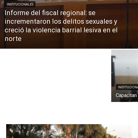
INSTITUCIONALES
Informe del fiscal regional: se
incrementaron los delitos sexuales y
creció la violencia barrial lesiva en el
INSTITUCIONALES
Cambios en comisarías y destacamentos de
norte
San Justo
INSTITUCION
Capacitan 