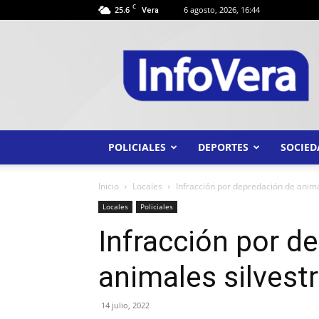
C
25.6
6 agosto, 2026, 16:44
Vera
INFO
VERA
POLICIALES
DEPORTES
SOCIED
Inicio
Locales
Infracción por depredación de anima
Locales
Policiales
Infracción por d
animales silvest
14 julio, 2022