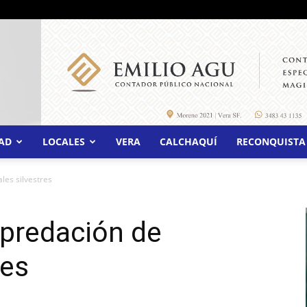
AD
LOCALES
VERA
CALCHAQUÍ
RECONQUISTA
les silvestres
epredación de
res