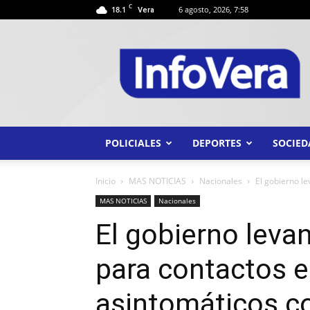
C
18.1
6 agosto, 2026, 7:58
Vera
INFO
VERA
POLICIALES
DEPORTES
SOCIED
Inicio
MAS NOTICIAS
Nacionales
El gobierno le
MAS NOTICIAS
Nacionales
El gobierno levan
para contactos 
asintomáticos co