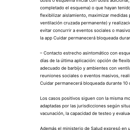
dosis o esquema inicial con dosis adicion
completado el esquema) o que hayan tenido
flexibilizar aislamiento, maximizar medidas
ventilación cruzada permanente) y realizació
evitar concurrir a eventos sociales o masiv
la app Cuidar permanecerá bloqueada duran
– Contacto estrecho asintomático con esqu
días de la última aplicación: opción de flex
adecuado de barbijo y ambientes con ventil
reuniones sociales o eventos masivos, reali
Cuidar permanecerá bloqueada durante 10 d
Los casos positivos siguen con la misma m
adaptadas por las jurisdicciones según sit
vacunación, la capacidad de testeo y evalua
Además el ministerio de Salud expresó en