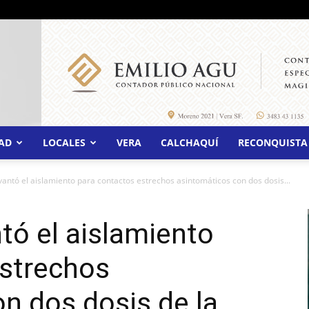
AD
LOCALES
VERA
CALCHAQUÍ
RECONQUISTA
vantó el aislamiento para contactos estrechos asintomáticos con dos dosis...
tó el aislamiento
estrechos
n dos dosis de la