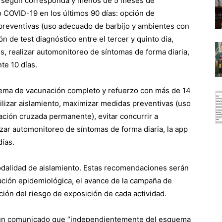
al, según corresponda y menos de 5 meses de
 COVID-19 en los últimos 90 días: opción de
 preventivas (uso adecuado de barbijo y ambientes con
n de test diagnóstico entre el tercer y quinto día,
os, realizar automonitoreo de síntomas de forma diaria,
te 10 días.
ema de vacunación completo y refuerzo con más de 14
ibilizar aislamiento, maximizar medidas preventivas (uso
ación cruzada permanente), evitar concurrir a
zar automonitoreo de síntomas de forma diaria, la app
ías.
odalidad de aislamiento. Estas recomendaciones serán
uación epidemiológica, el avance de la campaña de
ción del riesgo de exposición de cada actividad.
 un comunicado que “independientemente del esquema