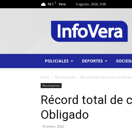
C
18.1
6 agosto, 2026, 9:08
Vera
INFO
VERA
POLICIALES
DEPORTES
SOCIED
Inicio
Reconquista
Récord total de casos en Gener
Reconquista
Récord total de 
Obligado
10 enero, 2022