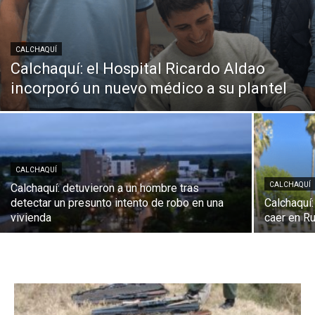
CALCHAQUÍ
Calchaquí: el Hospital Ricardo Aldao
incorporó un nuevo médico a su plantel
CALCHAQUÍ
CALCHAQUÍ
Calchaquí: detuvieron a un hombre tras
detectar un presunto intento de robo en una
Calchaquí:
vivienda
caer en R