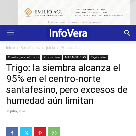
Inicio
Rosalía Jara: el juicio
Producción
Rosalía Jara: el juicio
Producción
MAS NOTICIAS
Regionales
Trigo: la siembra alcanza el
95% en el centro-norte
santafesino, pero excesos de
humedad aún limitan
8 julio, 2026