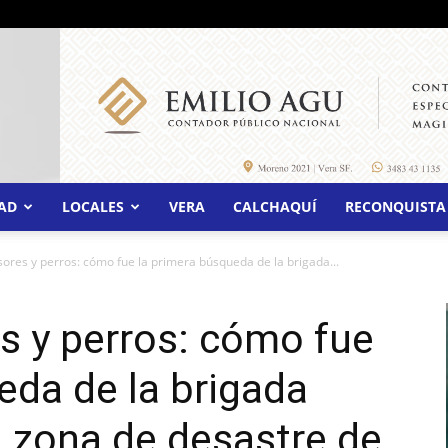
AD
LOCALES
VERA
CALCHAQUÍ
RECONQUISTA
ores y perros: cómo fue la primera búsqueda de la brigada...
s y perros: cómo fue
eda de la brigada
a zona de desastre de