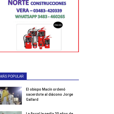
MÁS POPULAR
El obispo Macín ordenó
sacerdote al diácono Jorge
Gallard
La fiscal le pedía 20 años de