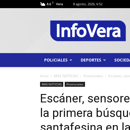
C
8.6
8 agosto, 2026, 6:52
Vera
INFO
VERA
POLICIALES
DEPORTES
SOCIED
Inicio
MAS NOTICIAS
Provinciales
Escáner, sens
MAS NOTICIAS
Provinciales
Escáner, sensore
la primera búsqu
santafesina en l