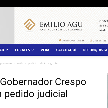
AD
LOCALES
VERA
CALCHAQUÍ
RECONQUISTA
o un automóvil con pedido judicial vigente
 Gobernador Crespo
 pedido judicial