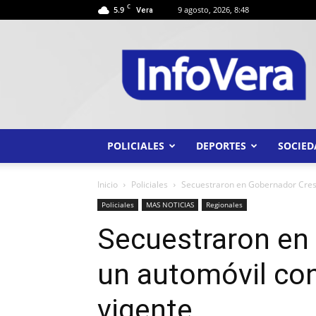
C
5.9
9 agosto, 2026, 8:48
Vera
INFO
VERA
POLICIALES
DEPORTES
SOCIED
Inicio
Policiales
Secuestraron en Gobernador Cresp
Policiales
MAS NOTICIAS
Regionales
Secuestraron en
un automóvil con
vigente