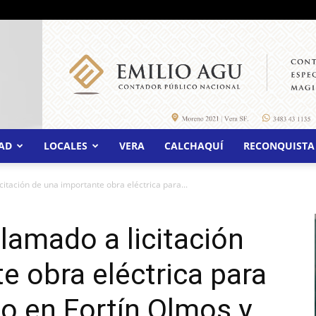
AD
LOCALES
VERA
CALCHAQUÍ
RECONQUISTA
icitación de una importante obra eléctrica para...
llamado a licitación
e obra eléctrica para
io en Fortín Olmos y