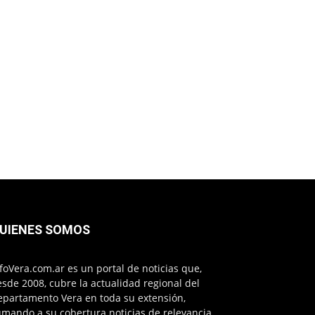
UIENES SOMOS
foVera.com.ar es un portal de noticias que,
sde 2008, cubre la actualidad regional del
epartamento Vera en toda su extensión,
mando a su cobertura noticias de relevancia