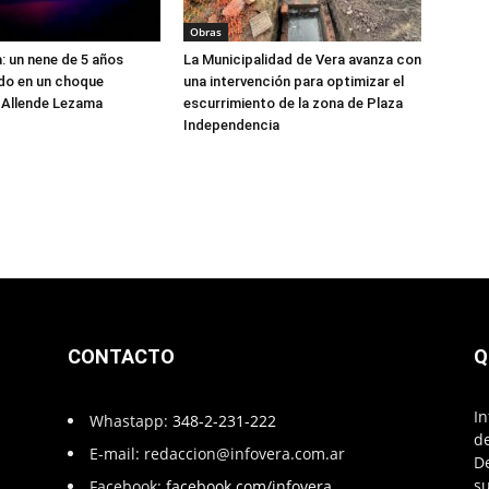
Obras
a: un nene de 5 años
La Municipalidad de Vera avanza con
ido en un choque
una intervención para optimizar el
 Allende Lezama
escurrimiento de la zona de Plaza
Independencia
CONTACTO
Q
In
Whastapp:
348-2-231-222
de
E-mail:
redaccion@infovera.com.ar
D
su
Facebook:
facebook.com/infovera