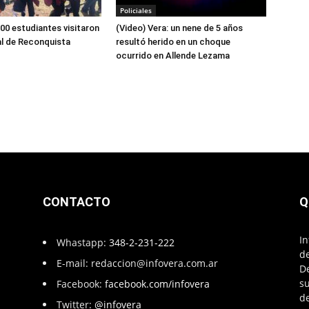
Policiales
00 estudiantes visitaron
(Video) Vera: un nene de 5 años
al de Reconquista
resultó herido en un choque
ocurrido en Allende Lezama
CONTACTO
Q
In
Whastapp:
348-2-231-222
de
E-mail:
redaccion@infovera.com.ar
D
su
Facebook:
facebook.com/infovera
de
Twitter:
@infovera