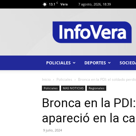
C
13.1
7 agosto, 2026, 18:39
Vera
INFO
VERA
POLICIALES
DEPORTES
SOCIED
Inicio
Policiales
Bronca en la PDI: el soldado perdid
Policiales
MAS NOTICIAS
Regionales
Bronca en la PDI
apareció en la c
9 julio, 2024