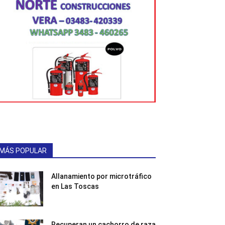
MÁS POPULAR
Allanamiento por microtráfico
en Las Toscas
Recuperan un cachorro de raza