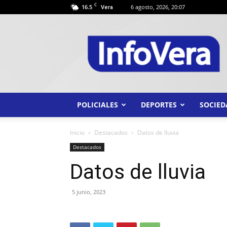
C
16.5
6 agosto, 2026, 20:07
Vera
INFO
VERA
POLICIALES
DEPORTES
SOCIED
Inicio
Destacados
Datos de lluvia
Destacados
Datos de lluvia
5 junio, 2023