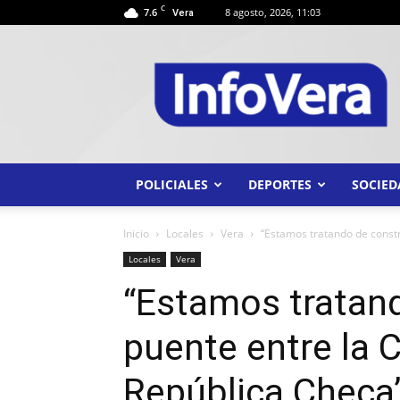
C
7.6
8 agosto, 2026, 11:03
Vera
INFO
VERA
POLICIALES
DEPORTES
SOCIED
Inicio
Locales
Vera
“Estamos tratando de constru
Locales
Vera
“Estamos tratand
puente entre la C
República Checa