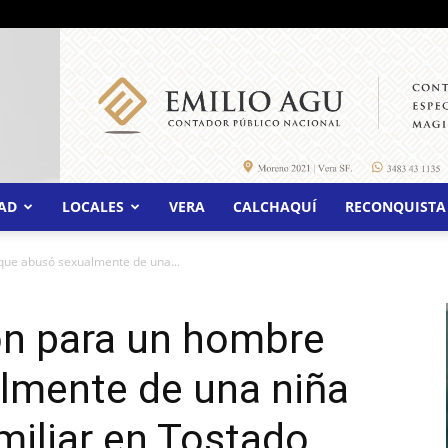
AD
LOCALES
VERA
CALCHAQUÍ
RECONQUISTA
que abusó sexualmente de una...
ón para un hombre
lmente de una niña
miliar en Tostado