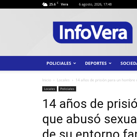
C
25.6
6 agosto, 2026, 17:48
Vera
INFO
VERA
POLICIALES
DEPORTES
SOCIED
Inicio
Locales
14 años de prisión para un hombre 
Locales
Policiales
14 años de prisi
que abusó sexua
de su entorno fa