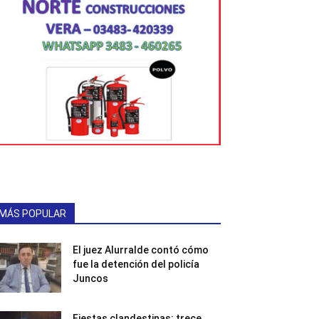
MÁS POPULAR
El juez Alurralde contó cómo
fue la detención del policía
Juncos
Fiestas clandestinas: trece