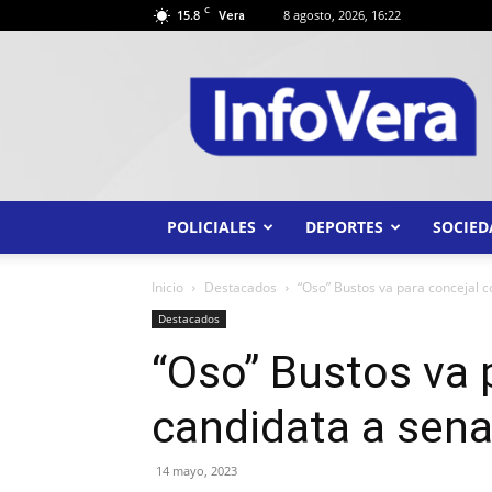
C
15.8
8 agosto, 2026, 16:22
Vera
INFO
VERA
POLICIALES
DEPORTES
SOCIED
Inicio
Destacados
“Oso” Bustos va para concejal 
Destacados
“Oso” Bustos va 
candidata a sena
14 mayo, 2023