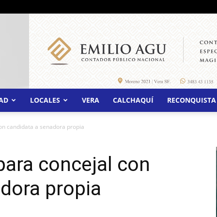
AD
LOCALES
VERA
CALCHAQUÍ
RECONQUISTA
con candidata a senadora propia
para concejal con
dora propia