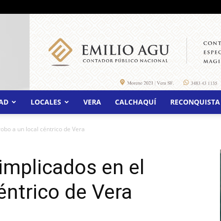
AD
LOCALES
VERA
CALCHAQUÍ
RECONQUISTA
obo a un local céntrico de Vera
implicados en el
éntrico de Vera