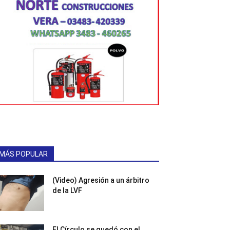
MÁS POPULAR
(Video) Agresión a un árbitro
de la LVF
El Círculo se quedó con el