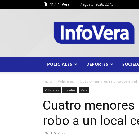
C
11.4
7 agosto, 2026, 22:43
Vera
INFO
VERA
POLICIALES
DEPORTES
SOCIED
Inicio
Policiales
Cuatro menores implicados en el r
Policiales
Locales
Vera
Cuatro menores 
robo a un local c
26 julio, 2022