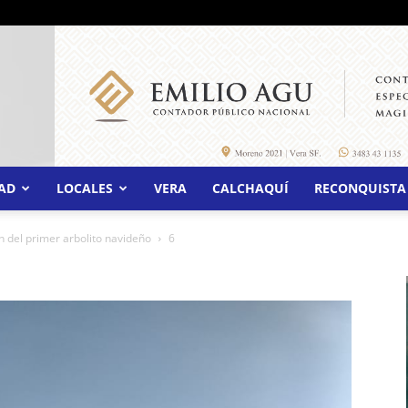
AD
LOCALES
VERA
CALCHAQUÍ
RECONQUISTA
n del primer arbolito navideño
6