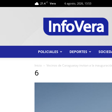
C
21.4
6 agosto, 2026, 13:53
Vera
INFO
VERA
POLICIALES
DEPORTES
SOCIED
Inicio
Vecinos de Caraguatay invitan a la inauguració
6