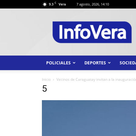
C
9.3
7 agosto, 2026, 14:10
Vera
INFO
VERA
POLICIALES
DEPORTES
SOCIED
Inicio
Vecinos de Caraguatay invitan a la inauguració
5