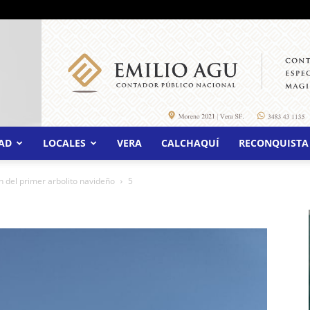
AD
LOCALES
VERA
CALCHAQUÍ
RECONQUISTA
n del primer arbolito navideño
5