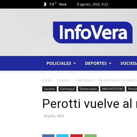
C
7.9
8 agosto, 2026, 9:22
Vera
INFO
VERA
POLICIALES
DEPORTES
SOCIED
Inicio
Locales
Calchaquí
Perotti vuelve al norte
Locales
Calchaquí
Destacados
MAS NOTICIAS
Provin
Perotti vuelve a
16 julio, 2021