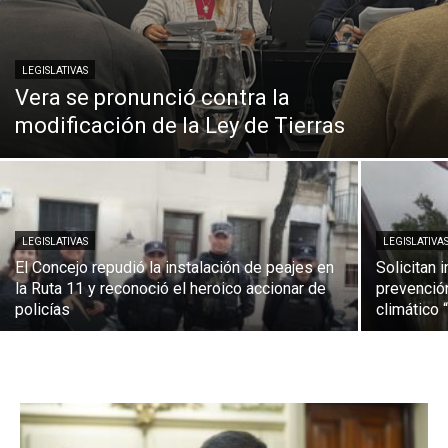
LEGISLATIVAS
Vera se pronunció contra la
modificación de la Ley de Tierras
LEGISLATIVAS
LEGISLATIVA
El Concejo repudió la instalación de peajes en
Solicitan
la Ruta 11 y reconoció el heroico accionar de
prevenció
policías
climático 