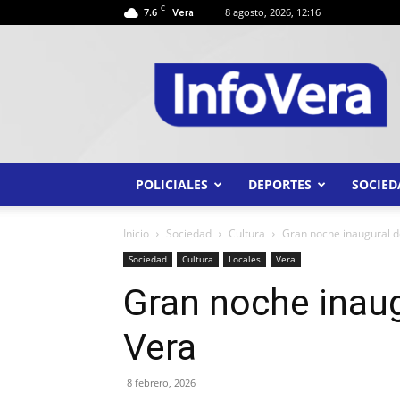
C
7.6
8 agosto, 2026, 12:16
Vera
INFO
VERA
POLICIALES
DEPORTES
SOCIED
Inicio
Sociedad
Cultura
Gran noche inaugural d
Sociedad
Cultura
Locales
Vera
Gran noche inaug
Vera
8 febrero, 2026