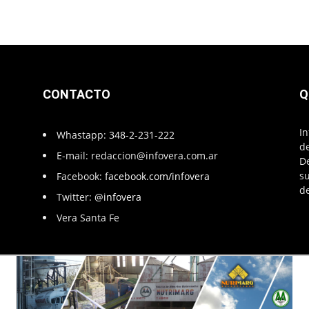
CONTACTO
Q
In
Whastapp:
348-2-231-222
de
E-mail:
redaccion@infovera.com.ar
D
su
Facebook:
facebook.com/infovera
de
Twitter:
@infovera
Vera Santa Fe
Infovera.com.ar - Powered by
PG Multimedias