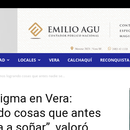
AD
LOCALES
VERA
CALCHAQUÍ
RECONQUISTA
os logrando cosas que antes nadie se...
igma en Vera:
do cosas que antes
 a soñar”, valoró