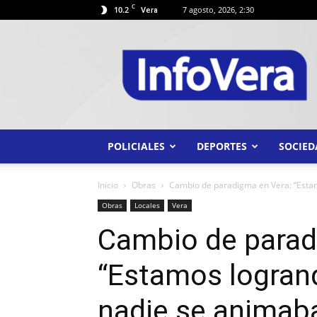
C
10.2
7 agosto, 2026, 2:30
Vera
INFO
VERA
POLICIALES
DEPORTES
SOCIED
Inicio
Obras
Cambio de paradigma en Vera: “Estam
Obras
Locales
Vera
Cambio de parad
“Estamos logran
nadie se animaba