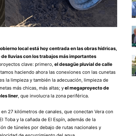
bierno local está hoy centrada en las obras hídricas,
o de lluvias con los trabajos más importantes
royectos clave: primero,
el desagüe pluvial de calle
“estamos haciendo ahora las conexiones con las cunetas
es la limpieza y también la adecuación, limpieza de
cunetas más chicas, más altas; y
el megaproyecto de
les liner
, que involucra la zona periférica.
a en 27 kilómetros de canales, que conectan Vera con
 El Toba y la cañada de El Espín, además de la
ción de túneles por debajo de rutas nacionales y
velocidad de escurrimiento del agua.