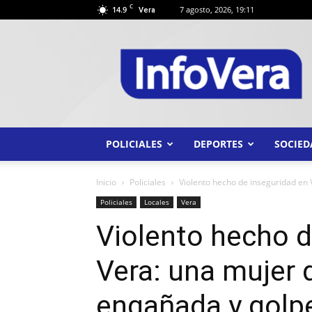
C
14.9
7 agosto, 2026, 19:11
Vera
INFO
VERA
POLICIALES
DEPORTES
SOCIED
Inicio
Policiales
Violento hecho de inseguridad en 
Policiales
Locales
Vera
Violento hecho d
Vera: una mujer 
engañada y golp