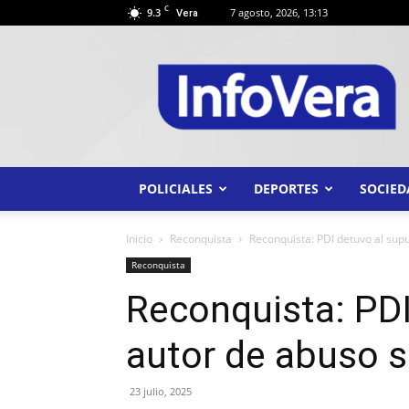
C
9.3
7 agosto, 2026, 13:13
Vera
INFO
VERA
POLICIALES
DEPORTES
SOCIED
Inicio
Reconquista
Reconquista: PDI detuvo al sup
Reconquista
Reconquista: PDI
autor de abuso 
23 julio, 2025