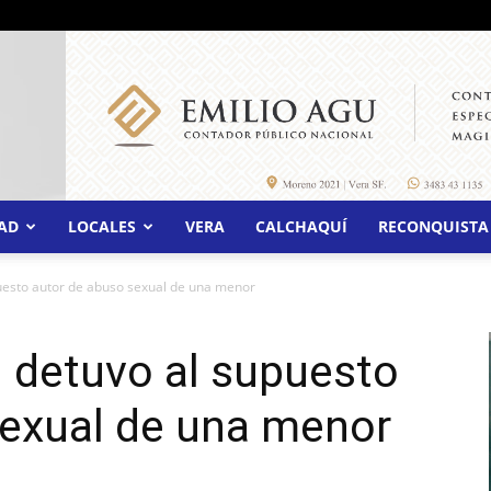
AD
LOCALES
VERA
CALCHAQUÍ
RECONQUISTA
uesto autor de abuso sexual de una menor
 detuvo al supuesto
sexual de una menor