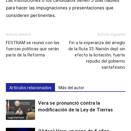
Las instituciones o los candidatos tienen 5 días hábiles
para hacer las impugnaciones y presentaciones que
consideren pertinentes.
Artículo anterior
Artículo siguiente
FESTRAM se reunió con las
Fin a la esperanza del arreglo
fuerzas políticas que serán
de la Ruta 33: Nación dejó sin
parte de la Reforma
efecto la licitación; fuerte
repudio del gobierno
santafesino
Artículos relacionados
Más del autor
Vera se pronunció contra la
modificación de la Ley de Tierras
Legislativas