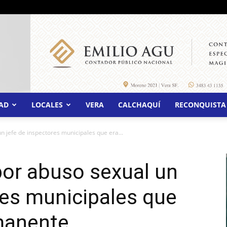
AD
LOCALES
VERA
CALCHAQUÍ
RECONQUISTA
 jefe de inspectores municipales que era...
or abuso sexual un
res municipales que
manente