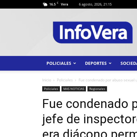
C
16.5
6 agosto, 2026, 21:15
Vera
INFO
VERA
POLICIALES
DEPORTES
SOCIED
Inicio
Policiales
Fue condenado por abuso sexual un
Policiales
MAS NOTICIAS
Regionales
Fue condenado p
jefe de inspecto
era diácono per