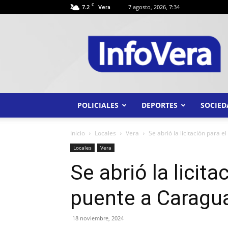
C
7.2
7 agosto, 2026, 7:34
Vera
INFO
VERA
POLICIALES
DEPORTES
SOCIED
Inicio
Locales
Vera
Se abrió la licitación para 
Locales
Vera
Se abrió la licit
puente a Caragu
18 noviembre, 2024