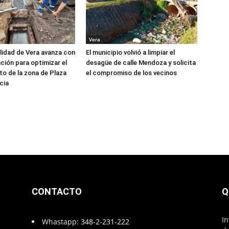
Vera
lidad de Vera avanza con
El municipio volvió a limpiar el
nción para optimizar el
desagüe de calle Mendoza y solicita
to de la zona de Plaza
el compromiso de los vecinos
cia
CONTACTO
Q
In
Whastapp:
348-2-231-222