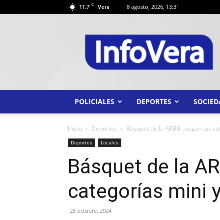
C
11.7
8 agosto, 2026, 13:31
Vera
INFO
VERA
POLICIALES
DEPORTES
SOCIED
Inicio
Deportes
Básquet de la ARBB: juegan las c
Deportes
Locales
Básquet de la AR
categorías mini
25 octubre, 2024