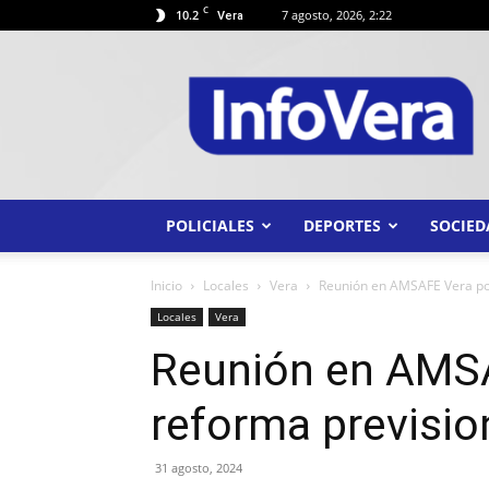
C
10.2
7 agosto, 2026, 2:22
Vera
INFO
VERA
POLICIALES
DEPORTES
SOCIED
Inicio
Locales
Vera
Reunión en AMSAFE Vera por
Locales
Vera
Reunión en AMSA
reforma previsio
31 agosto, 2024