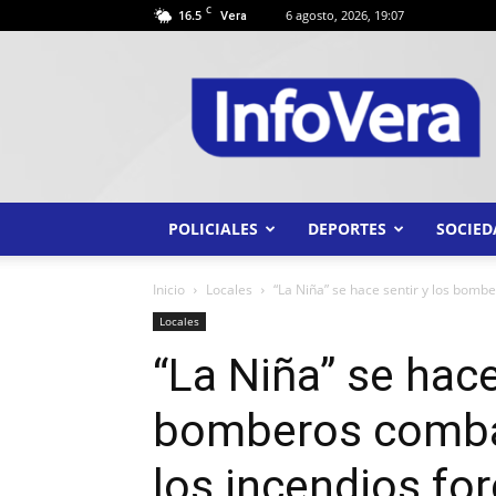
C
16.5
6 agosto, 2026, 19:07
Vera
INFO
VERA
POLICIALES
DEPORTES
SOCIED
Inicio
Locales
“La Niña” se hace sentir y los bombe
Locales
“La Niña” se hace
bomberos combat
los incendios for