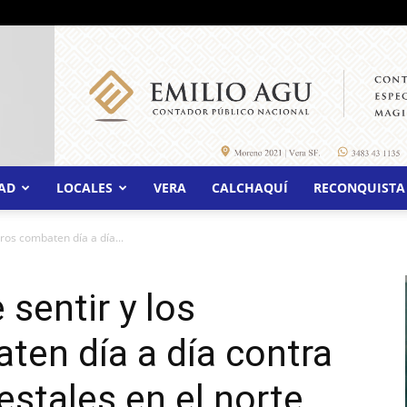
AD
LOCALES
VERA
CALCHAQUÍ
RECONQUISTA
ros combaten día a día...
 sentir y los
en día a día contra
estales en el norte