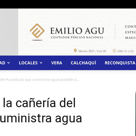
AD
LOCALES
VERA
CALCHAQUÍ
RECONQUISTA
 del Acueducto que suministra agua potable a...
 la cañería del
uministra agua