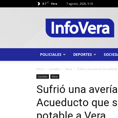
C
8.7
7 agosto, 2026, 5:16
Vera
INFO
VERA
POLICIALES
DEPORTES
SOCIED
Inicio
Locales
Vera
Sufrió una avería la cañería
Locales
Vera
Sufrió una avería
Acueducto que s
potable a Vera