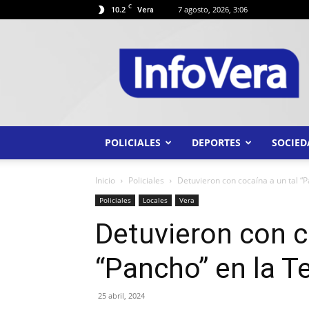
C
10.2
7 agosto, 2026, 3:06
Vera
INFO
VERA
POLICIALES
DEPORTES
SOCIED
Inicio
Policiales
Detuvieron con cocaína a un tal “
Policiales
Locales
Vera
Detuvieron con c
“Pancho” en la T
25 abril, 2024