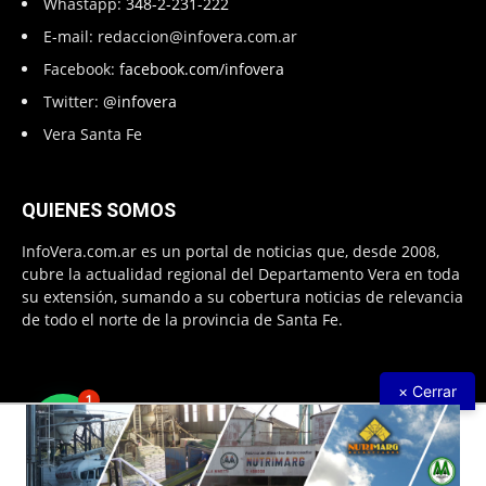
Whastapp:
348-2-231-222
E-mail:
redaccion@infovera.com.ar
Facebook:
facebook.com/infovera
Twitter:
@infovera
Vera Santa Fe
QUIENES SOMOS
InfoVera.com.ar es un portal de noticias que, desde 2008,
cubre la actualidad regional del Departamento Vera en toda
su extensión, sumando a su cobertura noticias de relevancia
de todo el norte de la provincia de Santa Fe.
× Cerrar
1
Todos Los Derechos Reservados © 2008 – 2026. Infovera.com.ar -
Powered by
PG Multimedias