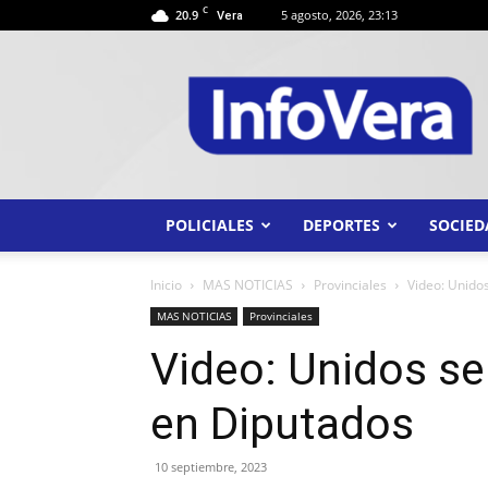
C
20.9
5 agosto, 2026, 23:13
Vera
INFO
VERA
POLICIALES
DEPORTES
SOCIED
Inicio
MAS NOTICIAS
Provinciales
Video: Unidos
MAS NOTICIAS
Provinciales
Video: Unidos se 
en Diputados
10 septiembre, 2023