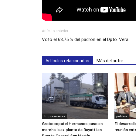
Artículo anterior
Votó el 68,75 % del padrón en el Dpto. Vera
Artículos relacionados
Más del autor
Empresariales
política
Grobocopatel Hermanos puso en
El desarrollo
marcha la ex planta de Buyatti en
reunión entr
Puerto General San Martín