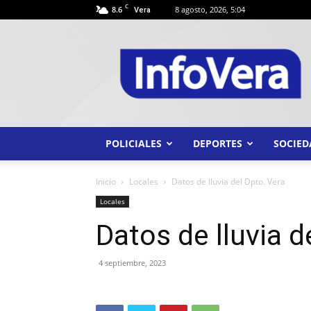
C
8.6
8 agosto, 2026, 5:04
Vera
INFO
VERA
POLICIALES
DEPORTES
SOCIED
Inicio
Locales
Datos de lluvia del Dpto. Vera
Locales
Datos de lluvia d
4 septiembre, 2023