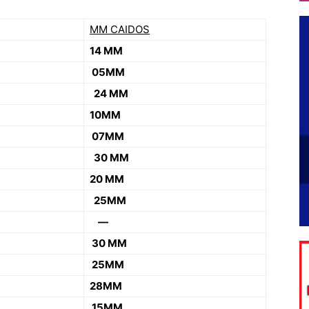
MM CAIDOS
14 MM
05MM
24 MM
10MM
07MM
30 MM
20 MM
25MM
—
30 MM
25MM
28MM
15MM