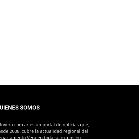
UIENES SOMOS
foVera.com.ar es un portal de noticias que,
sde 2008, cubre la actualidad regional del
epartamento Vera en toda su extensión,