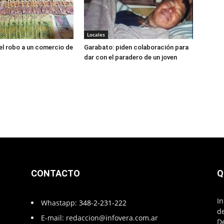
Locales
el robo a un comercio de
Garabato: piden colaboración para
dar con el paradero de un joven
CONTACTO
Q
In
Whastapp:
348-2-231-222
de
E-mail:
redaccion@infovera.com.ar
D