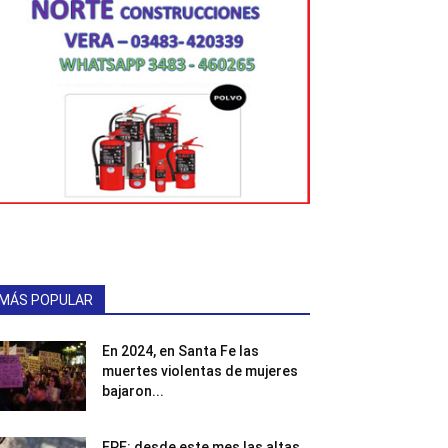
MÁS POPULAR
En 2024, en Santa Fe las
muertes violentas de mujeres
bajaron...
EPE: desde este mes las altas