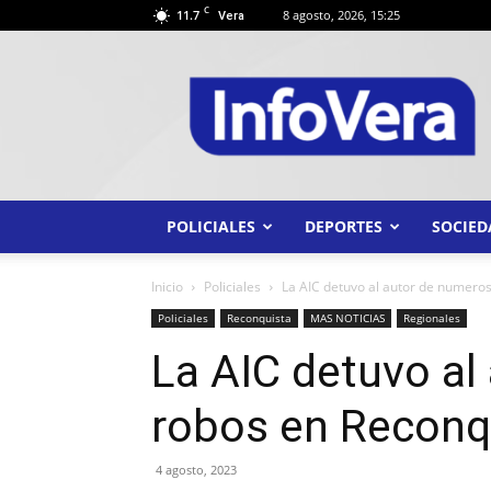
C
11.7
8 agosto, 2026, 15:25
Vera
INFO
VERA
POLICIALES
DEPORTES
SOCIED
Inicio
Policiales
La AIC detuvo al autor de numero
Policiales
Reconquista
MAS NOTICIAS
Regionales
La AIC detuvo al
robos en Reconq
4 agosto, 2023