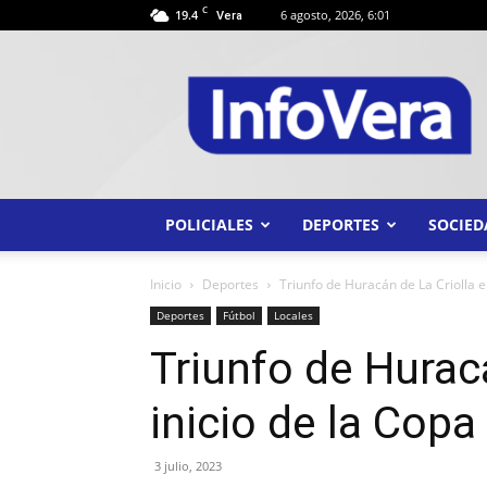
C
19.4
6 agosto, 2026, 6:01
Vera
INFO
VERA
POLICIALES
DEPORTES
SOCIED
Inicio
Deportes
Triunfo de Huracán de La Criolla en 
Deportes
Fútbol
Locales
Triunfo de Huracá
inicio de la Copa
3 julio, 2023