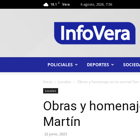
C
18.1
6 agosto, 2026, 7:56
Vera
INFO
VERA
POLICIALES
DEPORTES
SOCIED
Inicio
Locales
Obras y homenaje en la vecinal San
Locales
Obras y homenaje
Martín
22 junio, 2023