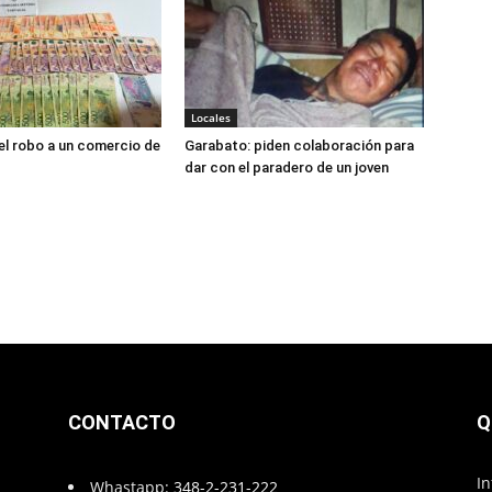
Locales
el robo a un comercio de
Garabato: piden colaboración para
dar con el paradero de un joven
CONTACTO
Q
In
Whastapp:
348-2-231-222