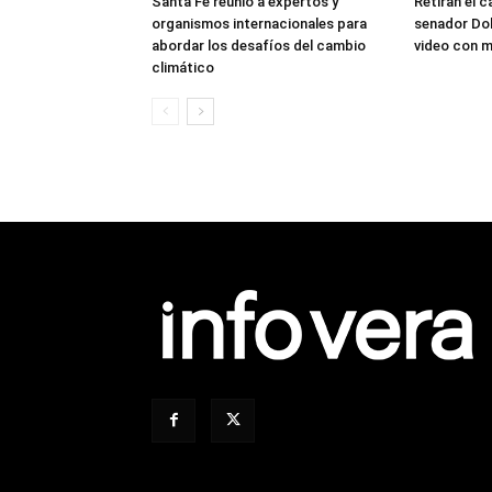
Santa Fe reunió a expertos y
Retiran el c
organismos internacionales para
senador Dol
abordar los desafíos del cambio
video con ma
climático