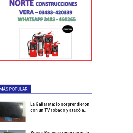
MÁS POPULAR
La Gallareta: lo sorprendieron
con un TV robado y atacó a...
Sosa y Baucero recorrieron la