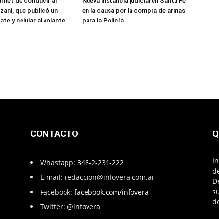
arnet de conducir al
Nueva instancia judicial en Santa Fe
zani, que publicó un
en la causa por la compra de armas
te y celular al volante
para la Policía
CONTACTO
Q
In
Whastapp:
348-2-231-222
de
E-mail:
redaccion@infovera.com.ar
D
su
Facebook:
facebook.com/infovera
de
Twitter:
@infovera