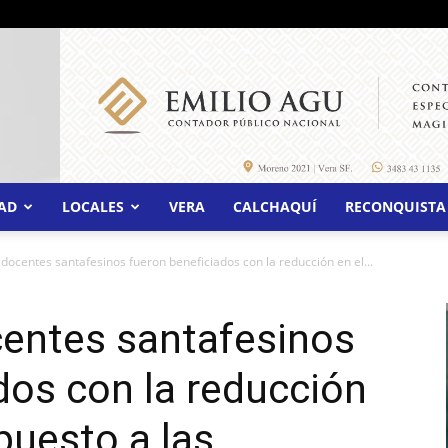
AD
LOCALES
VERA
CALCHAQUÍ
RECONQUISTA
ocentes santafesinos fueron beneficiados con la reducción en el...
entes santafesinos
dos con la reducción
puesto a las