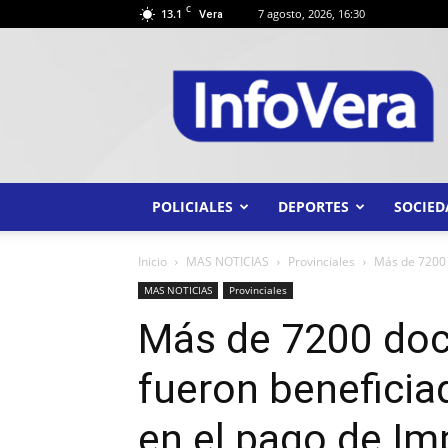
C
13.1
7 agosto, 2026, 16:30
Vera
INFO
VERA
POLICIALES
DEPORTES
SOCIED
Inicio
MAS NOTICIAS
Provinciales
Más de 7200 d
MAS NOTICIAS
Provinciales
Más de 7200 doc
fueron beneficia
en el pago de Im