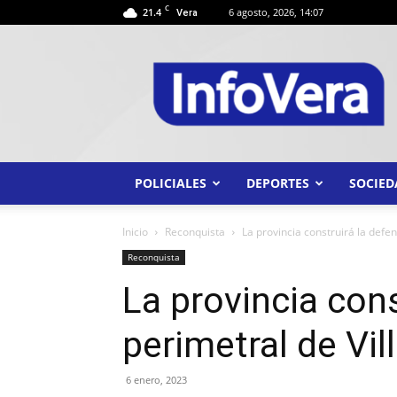
C
21.4
6 agosto, 2026, 14:07
Vera
INFO
VERA
POLICIALES
DEPORTES
SOCIED
Inicio
Reconquista
La provincia construirá la defe
Reconquista
La provincia cons
perimetral de Vil
6 enero, 2023