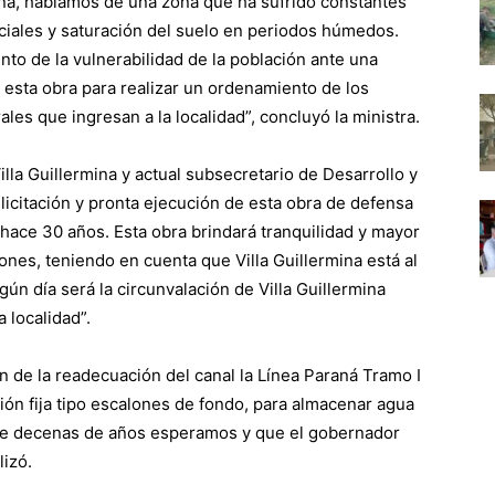
rmina, hablamos de una zona que ha sufrido constantes
iales y saturación del suelo en periodos húmedos.
to de la vulnerabilidad de la población ante una
 esta obra para realizar un ordenamiento de los
es que ingresan a la localidad”, concluyó la ministra.
lla Guillermina y actual subsecretario de Desarrollo y
icitación y pronta ejecución de esta obra de defensa
ace 30 años. Esta obra brindará tranquilidad y mayor
ones, teniendo en cuenta que Villa Guillermina está al
lgún día será la circunvalación de Villa Guillermina
 localidad”.
ón de la readecuación del canal la Línea Paraná Tramo I
ción fija tipo escalones de fondo, para almacenar agua
ace decenas de años esperamos y que el gobernador
lizó.