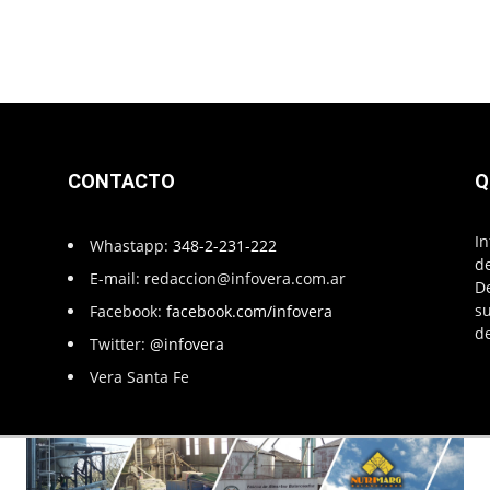
CONTACTO
Q
In
Whastapp:
348-2-231-222
de
E-mail:
redaccion@infovera.com.ar
D
su
Facebook:
facebook.com/infovera
de
Twitter:
@infovera
Vera Santa Fe
Infovera.com.ar - Powered by
PG Multimedias