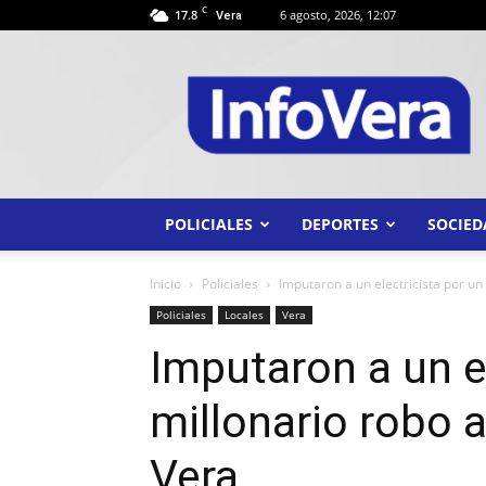
C
17.8
6 agosto, 2026, 12:07
Vera
INFO
VERA
POLICIALES
DEPORTES
SOCIED
Inicio
Policiales
Imputaron a un electricista por un 
Policiales
Locales
Vera
Imputaron a un el
millonario robo a
Vera