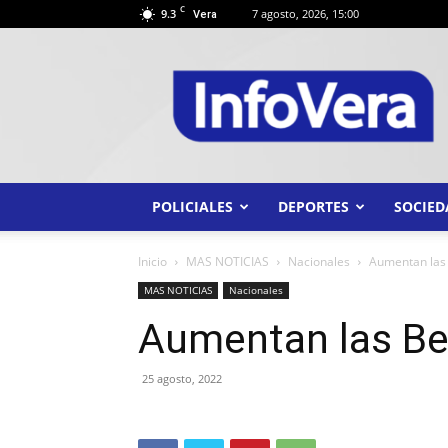
C
9.3
7 agosto, 2026, 15:00
Vera
INFO
VERA
POLICIALES
DEPORTES
SOCIED
Inicio
MAS NOTICIAS
Nacionales
Aumentan las
MAS NOTICIAS
Nacionales
Aumentan las Be
25 agosto, 2022