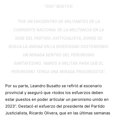
“OSO” BUSTOS:
“FUE UN ENCUENTRO DE MILITANTES DE LA
CORRIENTE NACIONAL DE LA MILITANCIA EN LA
SEDE DEL PARTIDO JUSTICIALISTA, DONDE SE
BUSCA LA UNIDAD EN LA DIVERSIDAD SOSTENIENDO
UN MIRADA DENTRO DEL PERONISMO
SANTAFESINO. VAMOS A MILITAR PARA QUE EL
PERONISMO TENGA UNA MIRADA PROGRESISTA”.
Por su parte, Leandro Busatto se refirió al escenario
provincial y aseguró que «todos los esfuerzos deben
estar puestos en poder articular un peronismo unido en
2023”. Destacó el esfuerzo del presidente del Partido
Justicialista, Ricardo Olivera, que en las últimas semanas