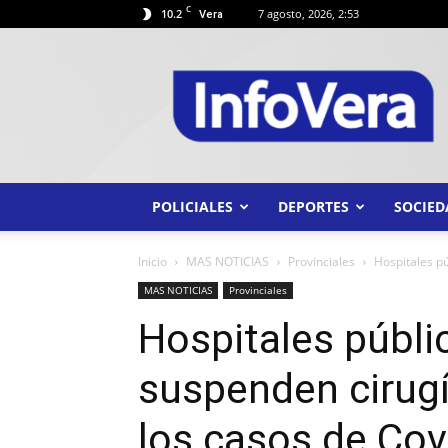
C
10.2
7 agosto, 2026, 2:53
Vera
INFO
VERA
POLICIALES
DEPORTES
SOCIED
Inicio
MAS NOTICIAS
Provinciales
Hospitales p
MAS NOTICIAS
Provinciales
Hospitales públi
suspenden cirug
los casos de Cov