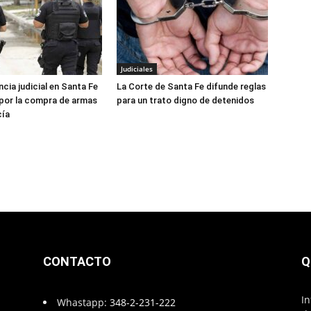
Judiciales
cia judicial en Santa Fe
La Corte de Santa Fe difunde reglas
 por la compra de armas
para un trato digno de detenidos
cía
CONTACTO
Q
In
Whastapp:
348-2-231-222