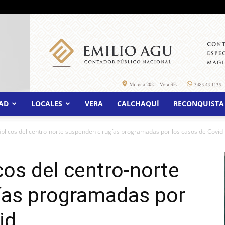
AD
LOCALES
VERA
CALCHAQUÍ
RECONQUISTA
úblicos del centro-norte suspenden cirugías programadas por los casos de Covid
cos del centro-norte
ías programadas por
id