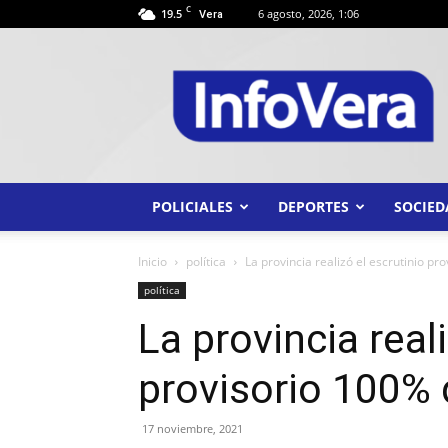
C
19.5
6 agosto, 2026, 1:06
Vera
INFO
VERA
POLICIALES
DEPORTES
SOCIED
Inicio
política
La provincia realizó el escrutinio pro
política
La provincia real
provisorio 100% d
17 noviembre, 2021