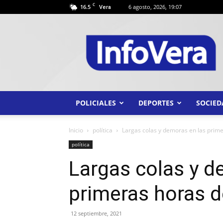
C
16.5
6 agosto, 2026, 19:07
Vera
INFO
VERA
POLICIALES
DEPORTES
SOCIED
Inicio
política
Largas colas y demoras en las prime
política
Largas colas y d
primeras horas d
12 septiembre, 2021