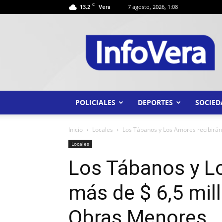
C
13.2
7 agosto, 2026, 1:08
Vera
INFO
VERA
POLICIALES
DEPORTES
SOCIED
Inicio
Locales
Los Tábanos y Los Amores recibirán 
Locales
Los Tábanos y L
más de $ 6,5 mil
Obras Menores