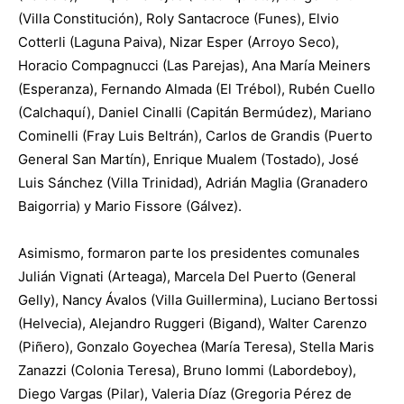
(Villa Constitución), Roly Santacroce (Funes), Elvio
Cotterli (Laguna Paiva), Nizar Esper (Arroyo Seco),
Horacio Compagnucci (Las Parejas), Ana María Meiners
(Esperanza), Fernando Almada (El Trébol), Rubén Cuello
(Calchaquí), Daniel Cinalli (Capitán Bermúdez), Mariano
Cominelli (Fray Luis Beltrán), Carlos de Grandis (Puerto
General San Martín), Enrique Mualem (Tostado), José
Luis Sánchez (Villa Trinidad), Adrián Maglia (Granadero
Baigorria) y Mario Fissore (Gálvez).
Asimismo, formaron parte los presidentes comunales
Julián Vignati (Arteaga), Marcela Del Puerto (General
Gelly), Nancy Ávalos (Villa Guillermina), Luciano Bertossi
(Helvecia), Alejandro Ruggeri (Bigand), Walter Carenzo
(Piñero), Gonzalo Goyechea (María Teresa), Stella Maris
Zanazzi (Colonia Teresa), Bruno Iommi (Labordeboy),
Diego Vargas (Pilar), Valeria Díaz (Gregoria Pérez de