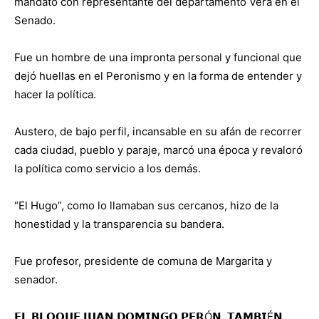
mandato con representante del departamento Vera en el
Senado.
Fue un hombre de una impronta personal y funcional que
dejó huellas en el Peronismo y en la forma de entender y
hacer la política.
Austero, de bajo perfil, incansable en su afán de recorrer
cada ciudad, pueblo y paraje, marcó una época y revaloró
la política como servicio a los demás.
“El Hugo”, como lo llamaban sus cercanos, hizo de la
honestidad y la transparencia su bandera.
Fue profesor, presidente de comuna de Margarita y
senador.
𝗘𝗟 𝗕𝗟𝗢𝗤𝗨𝗘 𝗝𝗨𝗔𝗡 𝗗𝗢𝗠𝗜𝗡𝗚𝗢 𝗣𝗘𝗥Ó𝗡, 𝗧𝗔𝗠𝗕𝗜É𝗡