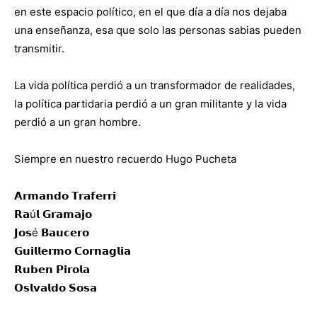
en este espacio político, en el que día a día nos dejaba
una enseñanza, esa que solo las personas sabias pueden
transmitir.
La vida política perdió a un transformador de realidades,
la política partidaria perdió a un gran militante y la vida
perdió a un gran hombre.
Siempre en nuestro recuerdo Hugo Pucheta
𝗔𝗿𝗺𝗮𝗻𝗱𝗼 𝗧𝗿𝗮𝗳𝗲𝗿𝗿𝗶
𝗥𝗮ú𝗹 𝗚𝗿𝗮𝗺𝗮𝗷𝗼
𝗝𝗼𝘀é 𝗕𝗮𝘂𝗰𝗲𝗿𝗼
𝗚𝘂𝗶𝗹𝗹𝗲𝗿𝗺𝗼 𝗖𝗼𝗿𝗻𝗮𝗴𝗹𝗶𝗮
𝗥𝘂𝗯𝗲𝗻 𝗣𝗶𝗿𝗼𝗹𝗮
𝗢𝘀𝗹𝘃𝗮𝗹𝗱𝗼 𝗦𝗼𝘀𝗮