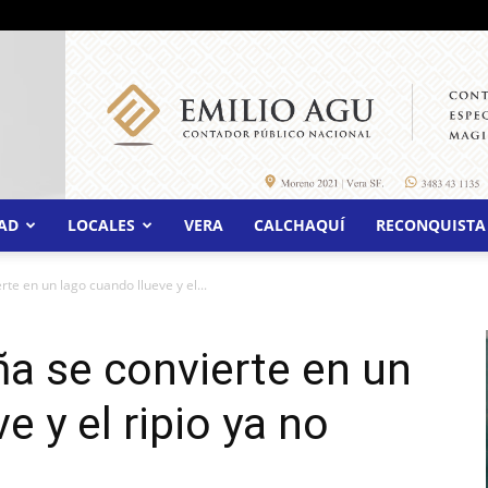
AD
LOCALES
VERA
CALCHAQUÍ
RECONQUISTA
te en un lago cuando llueve y el...
a se convierte en un
e y el ripio ya no