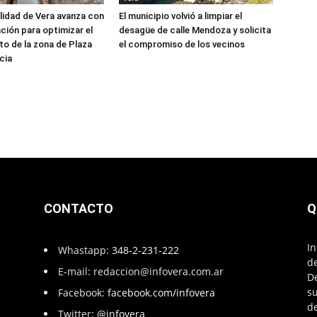
lidad de Vera avanza con
El municipio volvió a limpiar el
nción para optimizar el
desagüe de calle Mendoza y solicita
to de la zona de Plaza
el compromiso de los vecinos
cia
CONTACTO
Q
In
Whastapp:
348-2-231-222
de
E-mail:
redaccion@infovera.com.ar
D
su
Facebook:
facebook.com/infovera
de
Twitter:
@infovera