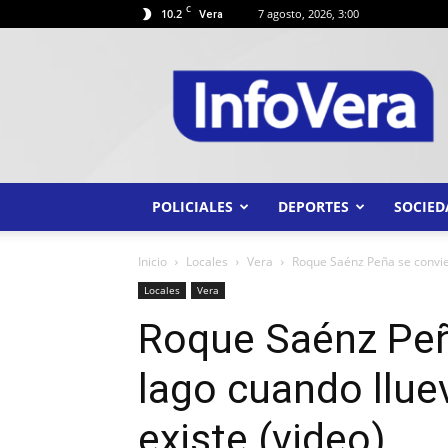
C
10.2
7 agosto, 2026, 3:00
Vera
INFO
VERA
POLICIALES
DEPORTES
SOCIED
Inicio
Locales
Vera
Roque Saénz Peña se convier
Locales
Vera
Roque Saénz Peñ
lago cuando lluev
existe (video)