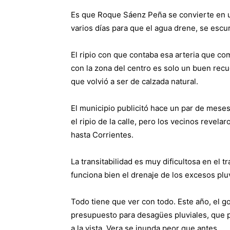
Es que Roque Sáenz Peña se convierte en un
varios días para que el agua drene, se escu
El ripio con que contaba esa arteria que com
con la zona del centro es solo un buen recu
que volvió a ser de calzada natural.
El municipio publicitó hace un par de mese
el ripio de la calle, pero los vecinos revel
hasta Corrientes.
La transitabilidad es muy dificultosa en e
funciona bien el drenaje de los excesos pluv
Todo tiene que ver con todo. Este año, el g
presupuesto para desagües pluviales, que p
a la vista, Vera se inunda peor que antes.