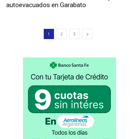
autoevacuados en Garabato
1
2
3