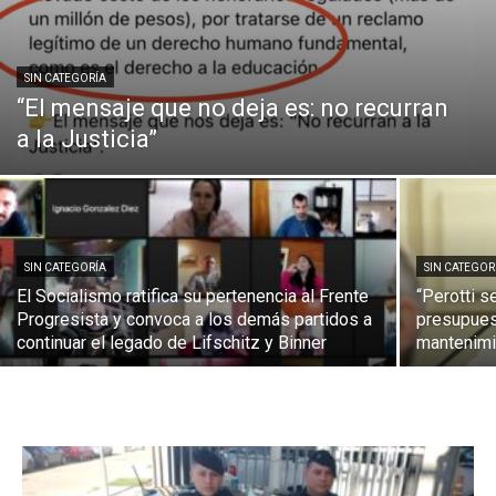
SIN CATEGORÍA
“El mensaje que no deja es: no recurran
a la Justicia”
SIN CATEGORÍA
SIN CATEGOR
El Socialismo ratifica su pertenencia al Frente
“Perotti s
Progresista y convoca a los demás partidos a
presupues
continuar el legado de Lifschitz y Binner
mantenimi